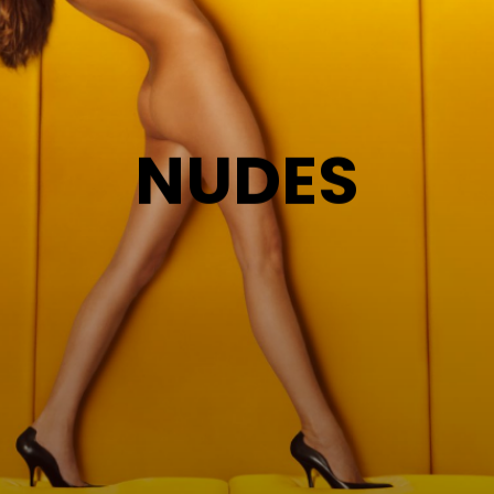
N
U
D
E
S